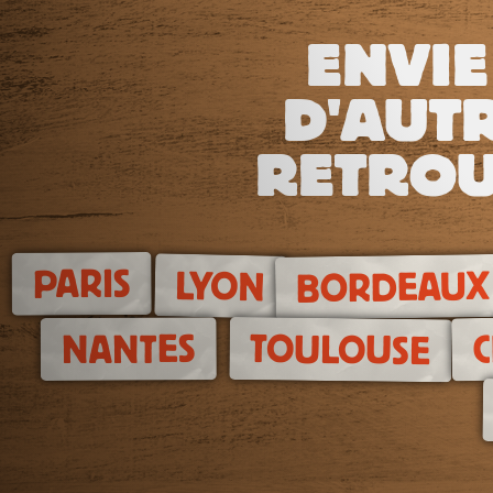
ENVIE
D'AUTR
RETROU
PARIS
LYON
BORDEAUX
TOULOUSE
NANTES