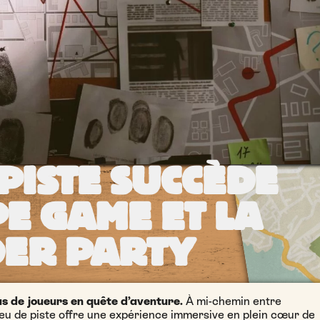
 PISTE SUCCÈDE
PE GAME ET LA
ER PARTY
us de joueurs en quête d’aventure.
À mi-chemin entre
 jeu de piste offre une expérience immersive en plein cœur de