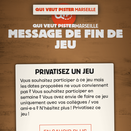
QUI VEUT PISTER
MARSEILLE
QUI VEUT PISTER
MARSEILLE
MESSAGE DE FIN DE
JEU
PRIVATISEZ UN JEU
Vous souhaitez participer à ce jeu mais
les dates proposées ne vous conviennent
pas ? Vous souhaitez participer en
semaine ? Vous avez envie de faire ce jeu
uniquement avec vos collègues / vos
ami·e·s ? N’hésitez plus ! Privatisez ce
jeu !