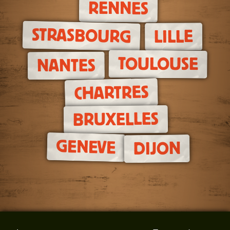
RENNES
STRASBOURG
LILLE
TOULOUSE
NANTES
CHARTRES
BRUXELLES
GENEVE
DIJON